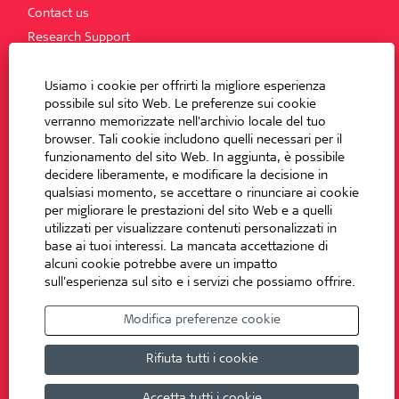
Contact us
Research Support
SHORTCUTS
Usiamo i cookie per offrirti la migliore esperienza
Financial News
possibile sul sito Web. Le preferenze sui cookie
verranno memorizzate nell'archivio locale del tuo
Job openings
browser. Tali cookie includono quelli necessari per il
funzionamento del sito Web. In aggiunta, è possibile
SOCIAL MEDIA
decidere liberamente, e modificare la decisione in
qualsiasi momento, se accettare o rinunciare ai cookie
S
I
per migliorare le prestazioni del sito Web e a quelli
A
utilizzati per visualizzare contenuti personalizzati in
P
R
S
base ai tuoi interessi. La mancata accettazione di
E
I
alcuni cookie potrebbe avere un impatto
I
A
N
P
sull'esperienza sul sito e i servizi che possiamo offrire.
U
R
S
N
E
I
A
I
Modifica preferenze cookie
A
N
N
P
U
U
R
O
N
Rifiuta tutti i cookie
E
V
A
I
A
N
N
S
U